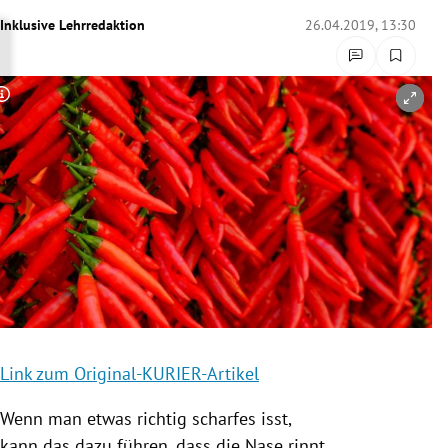
rreich Untermenü
Inklusive Lehrredaktion
26.04.2019, 13:30
rt Untermenü
Copyright-Hinweis öffnen/schließen
schaft Untermenü
s Untermenü
zeit Untermenü
undheit Untermenü
tur Untermenü
nung Untermenü
Link zum Original-KURIER-Artikel
lität Untermenü
Wenn man etwas richtig scharfes isst,
kann das dazu führen, dass die Nase rinnt