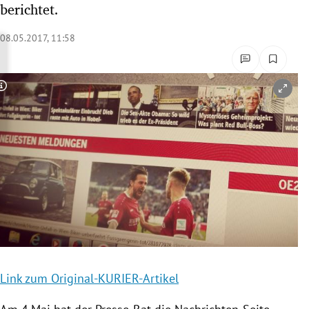
berichtet.
rreich Untermenü
08.05.2017, 11:58
rt Untermenü
schaft Untermenü
Copyright-Hinweis öffnen/schließen
s Untermenü
zeit Untermenü
undheit Untermenü
tur Untermenü
nung Untermenü
Link zum Original-KURIER-Artikel
lität Untermenü