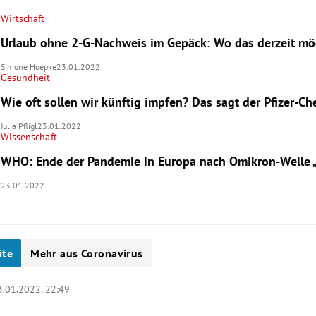
Wirtschaft
Urlaub ohne 2-G-Nachweis im Gepäck: Wo das derzeit mög
Simone Hoepke
23.01.2022
Gesundheit
Wie oft sollen wir künftig impfen? Das sagt der Pfizer-Ch
Julia Pfligl
23.01.2022
Wissenschaft
WHO: Ende der Pandemie in Europa nach Omikron-Welle „
23.01.2022
ite
Mehr aus Coronavirus
3.01.2022, 22:49