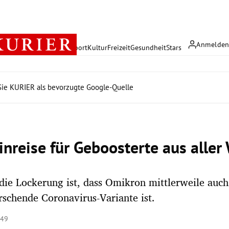
Anmelde
rreich
Politik
Wirtschaft
Sport
Kultur
Freizeit
Gesundheit
Stars
ie KURIER als bevorzugte Google-Quelle
inreise für Geboosterte aus aller
die Lockerung ist, dass Omikron mittlerweile auch
rschende Coronavirus-Variante ist.
:49