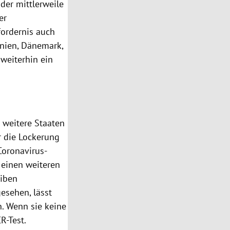
der mittlerweile
er
fordernis auch
nnien, Dänemark,
 weiterhin ein
 weitere Staaten
ür die Lockerung
Coronavirus-
 einen weiteren
eiben
esehen, lässt
n. Wenn sie keine
R-Test.