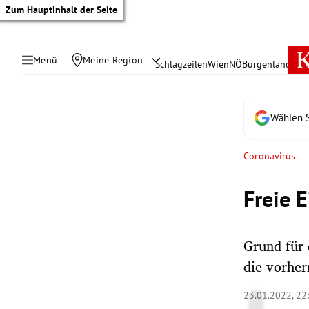
Zum Hauptinhalt der Seite
Menü
Meine Region
Schlagzeilen
Wien
NÖ
Burgenland
Öste
Wählen S
Coronavirus
Freie E
Grund für 
die vorher
tik Untermenü
23.01.2022, 22
rreich Untermenü