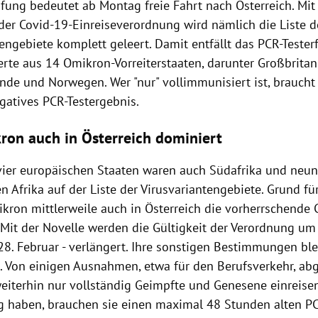
fung bedeutet ab Montag freie Fahrt nach Österreich. Mit 
 der Covid-19-Einreiseverordnung wird nämlich die Liste d
engebiete komplett geleert. Damit entfällt das PCR-Tester
erte aus 14 Omikron-Vorreiterstaaten, darunter Großbrita
nde und Norwegen. Wer "nur" vollimmunisiert ist, braucht
gatives PCR-Testergebnis.
ron auch in Österreich dominiert
ier europäischen Staaten waren auch Südafrika und neun
n Afrika auf der Liste der Virusvariantengebiete. Grund f
ikron mittlerweile auch in Österreich die vorherrschende 
. Mit der Novelle werden die Gültigkeit der Verordnung um
 28. Februar - verlängert. Ihre sonstigen Bestimmungen bl
. Von einigen Ausnahmen, etwa für den Berufsverkehr, abg
weiterhin nur vollständig Geimpfte und Genesene einreise
g haben, brauchen sie einen maximal 48 Stunden alten PC