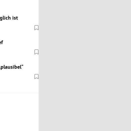
lich ist
ef
plausibel“