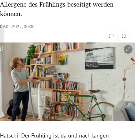
Allergene des Frühlings beseitigt werden
rreich Untermenü
können.
rt Untermenü
09.04.2022, 00:00
schaft Untermenü
Copyright-Hinweis öffnen/schließen
s Untermenü
zeit Untermenü
undheit Untermenü
tur Untermenü
nung Untermenü
lität Untermenü
Hatschi! Der Frühling ist da und nach langen