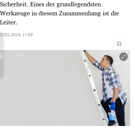
Sicherheit. Eines der grundlegendsten
rreich Untermenü
Werkzeuge in diesem Zusammenhang ist die
Leiter.
rt Untermenü
27.02.2024, 17:09
schaft Untermenü
s Untermenü
Copyright-Hinweis öffnen/schließen
zeit Untermenü
undheit Untermenü
tur Untermenü
nung Untermenü
lität Untermenü