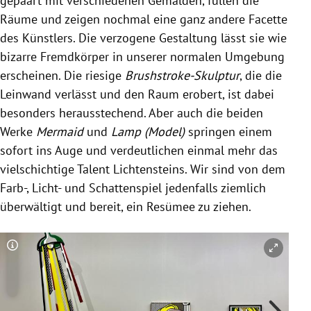
gepaart mit verschiedenen Gemälden, füllen die
Räume und zeigen nochmal eine ganz andere Facette
des Künstlers. Die verzogene Gestaltung lässt sie wie
bizarre Fremdkörper in unserer normalen Umgebung
erscheinen. Die riesige
Brushstroke-Skulptur
, die die
Leinwand verlässt und den Raum erobert, ist dabei
besonders herausstechend. Aber auch die beiden
Werke
Mermaid
und
Lamp (Model)
springen einem
sofort ins Auge und verdeutlichen einmal mehr das
vielschichtige Talent Lichtensteins. Wir sind von dem
Farb-, Licht- und Schattenspiel jedenfalls ziemlich
überwältigt und bereit, ein Resümee zu ziehen.
Copyright-Hinweis öffnen/schließen
Co