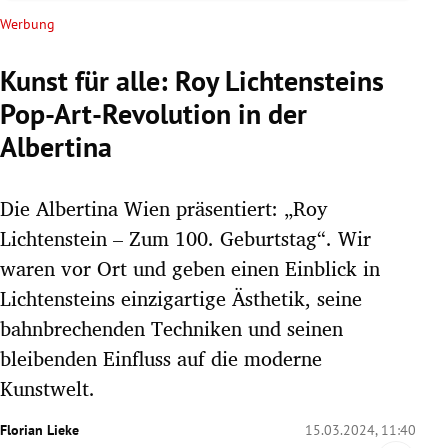
rreich Untermenü
Werbung
rt Untermenü
Kunst für alle: Roy Lichtensteins
Pop-Art-Revolution in der
schaft Untermenü
Albertina
s Untermenü
Die Albertina Wien präsentiert: „Roy
zeit Untermenü
Lichtenstein – Zum 100. Geburtstag“. Wir
undheit Untermenü
waren vor Ort und geben einen Einblick in
Lichtensteins einzigartige Ästhetik, seine
tur Untermenü
bahnbrechenden Techniken und seinen
bleibenden Einfluss auf die moderne
nung Untermenü
Kunstwelt.
lität Untermenü
Florian Lieke
15.03.2024, 11:40