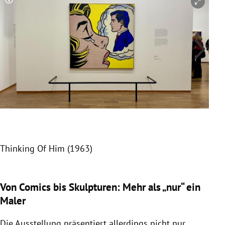
Copyright-Hinweis öffnen/schließen
Co
Thinking Of Him (1963)
We 
Slide 1 von 3
Von Comics bis Skulpturen:
Mehr als „nur“ ein
Maler
Die Ausstellung präsentiert allerdings nicht nur