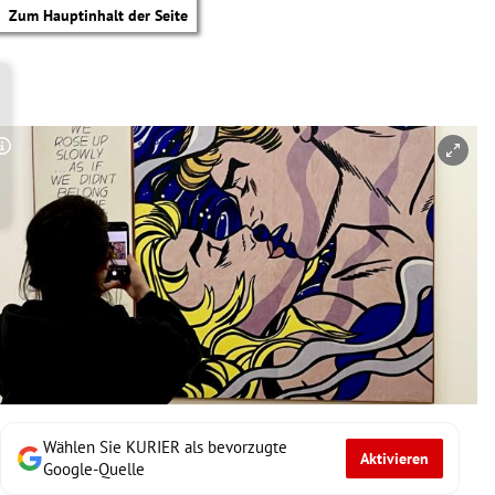
Zum Hauptinhalt der Seite
Copyright-Hinweis öffnen/schließen
Wählen Sie KURIER als bevorzugte
Aktivieren
tik Untermenü
Google-Quelle