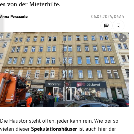
es von der Mieterhilfe.
rreich Untermenü
Anna Perazzolo
06.03.2025, 06:15
rt Untermenü
schaft Untermenü
Copyright-Hinweis öffnen/schließen
s Untermenü
zeit Untermenü
undheit Untermenü
tur Untermenü
nung Untermenü
Die Haustor steht offen, jeder kann rein. Wie bei so
lität Untermenü
vielen dieser
Spekulationshäuser
ist auch hier der