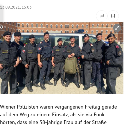
rreich Untermenü
13.09.2021, 15:03
rt Untermenü
Copyright-Hinweis öffnen/schließen
schaft Untermenü
s Untermenü
zeit Untermenü
undheit Untermenü
tur Untermenü
nung Untermenü
Wiener Polizisten waren vergangenen Freitag gerade
auf dem Weg zu einem Einsatz, als sie via Funk
lität Untermenü
hörten, dass eine 38-jährige Frau auf der Straße