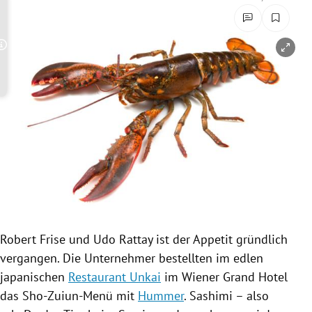
rreich Untermenü
rt Untermenü
Copyright-Hinweis öffnen/schließen
schaft Untermenü
s Untermenü
zeit Untermenü
undheit Untermenü
tur Untermenü
Robert Frise und
Udo Rattay
ist der Appetit gründlich
nung Untermenü
vergangen. Die Unternehmer bestellten im edlen
japanischen
Restaurant Unkai
im Wiener
Grand Hotel
lität Untermenü
das Sho-Zuiun-Menü mit
Hummer
. Sashimi – also