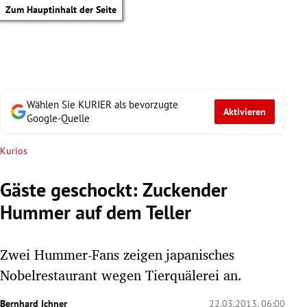
Zum Hauptinhalt der Seite
Wählen Sie KURIER als bevorzugte
Aktivieren
Google-Quelle
Kurios
Gäste geschockt: Zuckender
Hummer auf dem Teller
Zwei Hummer-Fans zeigen japanisches
Nobelrestaurant wegen Tierquälerei an.
tik Untermenü
Bernhard Ichner
22.03.2013, 06:00