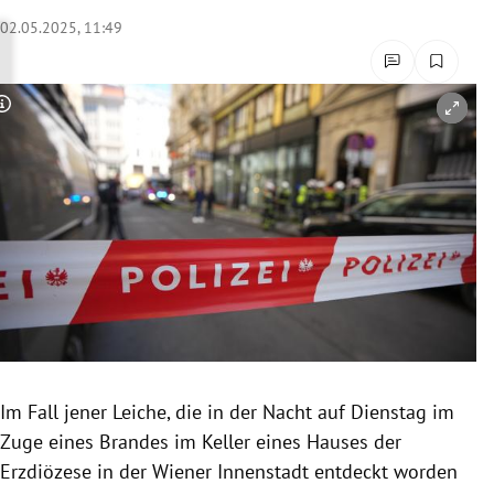
rreich Untermenü
02.05.2025, 11:49
rt Untermenü
Copyright-Hinweis öffnen/schließen
schaft Untermenü
s Untermenü
zeit Untermenü
undheit Untermenü
tur Untermenü
nung Untermenü
Im Fall jener Leiche, die in der Nacht auf Dienstag im
Zuge eines Brandes im Keller eines Hauses der
lität Untermenü
Erzdiözese in der Wiener Innenstadt entdeckt worden