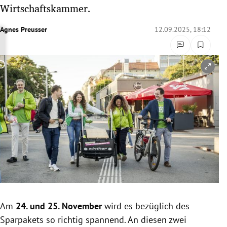
Wirtschaftskammer.
rreich Untermenü
Agnes Preusser
12.09.2025, 18:12
rt Untermenü
schaft Untermenü
Copyright-Hinweis öffnen/schließen
s Untermenü
zeit Untermenü
undheit Untermenü
tur Untermenü
nung Untermenü
lität Untermenü
Am
24. und 25. November
wird es bezüglich des
Sparpakets so richtig spannend. An diesen zwei