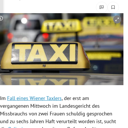
rreich Untermenü
rt Untermenü
Copyright-Hinweis öffnen/schließen
schaft Untermenü
s Untermenü
zeit Untermenü
undheit Untermenü
tur Untermenü
Im
Fall eines Wiener Taxlers
, der erst am
nung Untermenü
vergangenen Mittwoch im Landesgericht des
Missbrauchs
von zwei Frauen schuldig gesprochen
lität Untermenü
und zu sechs Jahren Haft verurteilt worden ist, sucht