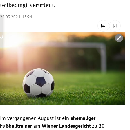
teilbedingt verurteilt.
rreich Untermenü
22.03.2024, 13:24
rt Untermenü
schaft Untermenü
Copyright-Hinweis öffnen/schließen
s Untermenü
zeit Untermenü
undheit Untermenü
tur Untermenü
nung Untermenü
lität Untermenü
Im vergangenen August ist ein
ehemaliger
Fußballtrainer
am
Wiener Landesgericht
zu
20