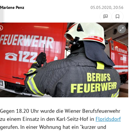
rreich Untermenü
Marlene Penz
05.05.2020, 20:56
rt Untermenü
Copyright-Hinweis öffnen/schließen
schaft Untermenü
s Untermenü
zeit Untermenü
undheit Untermenü
tur Untermenü
nung Untermenü
Gegen 18.20 Uhr wurde die Wiener Berufsfeuerwehr
zu einem Einsatz in den Karl-Seitz-Hof in
Floridsdorf
lität Untermenü
gerufen. In einer Wohnung hat ein "kurzer und