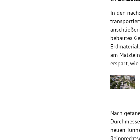
In den näch
transportie
anschließend
bebautes Geb
Erdmaterial
am Matzlein
erspart, wie
Nach getane
Durchmesser
neuen Tunne
Reinprechts