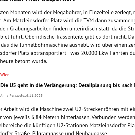
sten Monaten wird der Megabohrer, in Einzelteile zerlegt,
rt. Am Matzleinsdorfer Platz wird die TVM dann zusammenge
en Grabungsarbeiten finden unterirdisch statt, da die St
iet führt. Oberirdische Trassenteile gibt es dort nicht. D
, das die Tunnelbohrmaschine aushebt, wird über einen ze
sdorfer Platz abtransportiert - was 20.000 Lkw-Fahrten du
 heute betont wurde.
Wien
Die U5 geht in die Verlängerung: Detailplanung bis nach 
Anna Perazzolo
16.11.2023
r Arbeit wird die Maschine zwei U2-Streckenröhren mit e
 von jeweils 6,84 Metern hinterlassen. Verbunden werden
lbereiche die künftigen U2-Stationen Matzleinsdorfer Pla
dorfer Straße, Pilgramgasse und Neubaugasse.