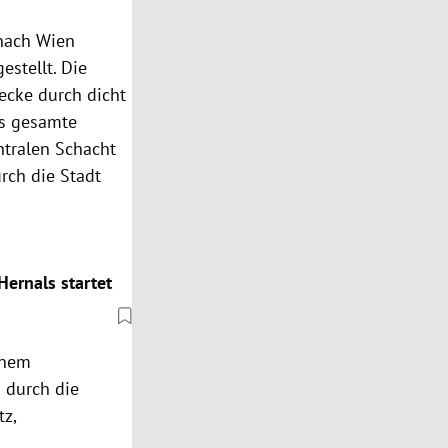
 nach Wien
stellt. Die
recke durch dicht
as gesamte
ntralen Schacht
rch die Stadt
Hernals startet
inem
 durch die
tz,