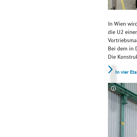
In Wien wir
die U2 eine
Vortriebsma
Bei dem in 
Die Konstru
In vier E
Copyright-