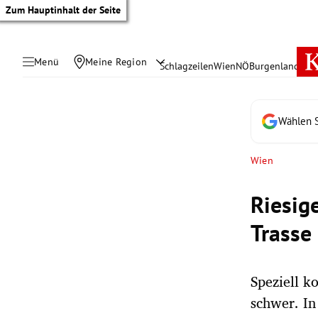
Zum Hauptinhalt der Seite
Menü
Meine Region
Schlagzeilen
Wien
NÖ
Burgenland
Öste
Wählen S
Wien
Riesig
Trasse
Speziell k
tik Untermenü
schwer. In
rreich Untermenü