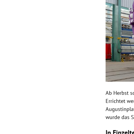
Ab Herbst s
Errichtet w
Augustinplat
wurde das S
In Einzelt