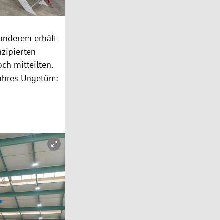
 anderem erhält
nzipierten
ch mitteilten.
wahres Ungetüm: