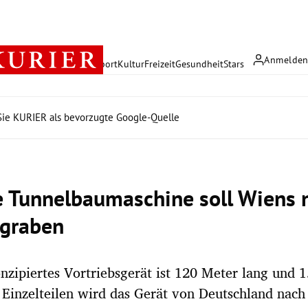
Anmelde
rreich
Politik
Wirtschaft
Sport
Kultur
Freizeit
Gesundheit
Stars
ie KURIER als bevorzugte Google-Quelle
e Tunnelbaumaschine soll Wiens 
 graben
onzipiertes Vortriebsgerät ist 120 Meter lang und
 Einzelteilen wird das Gerät von Deutschland nac