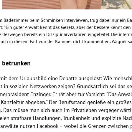
 im Badezimmer beim Schminken interviewen, trug dabei nur ein Bad
t: "Ein guter Anwalt kennt das Gesetz, aber der bessere kennt den 
 deswegen bereits ein Disziplinarverfahren eingeleitet. Die inter
auch in diesem Fall von der Kammer nicht kommentiert.
Wagner
sa
 betrunken
 mit dem
Urlaubsbild
eine Debatte ausgelöst: Wie menschli
t in sozialen Netzwerken zeigen? Grundsätzlich sei das se
merpräsident
Enzinger
. Er rät aber zur Vorsicht: "Das Anw
r Kanzleitür abgeben." Der Berufsstand genieße ein großes
. Das müsse man sich auch im Privatleben vergegenwärti
seien strafbare Handlungen, Trunkenheit und explizite Nac
sanwälte nutzen
Facebook
– wobei die Grenzen zwischen 