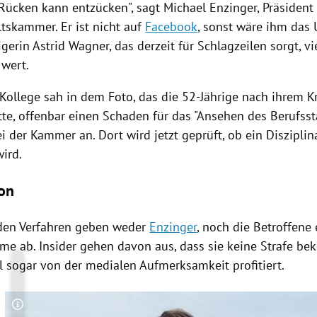
 Rücken kann entzücken", sagt
Michael Enzinger
, Präsident
ltskammer
. Er ist nicht auf
Facebook
, sonst wäre ihm das
igerin
Astrid Wagner
, das derzeit für Schlagzeilen sorgt, vi
 wert.
 Kollege sah in dem Foto, das die 52-Jährige nach ihrem K
tte, offenbar einen Schaden für das "Ansehen des Berufss
ei der Kammer an. Dort wird jetzt geprüft, ob ein Diszipli
wird.
on
den Verfahren geben weder
Enzinger
, noch die Betroffene 
me ab. Insider gehen davon aus, dass sie keine Strafe b
l sogar von der medialen Aufmerksamkeit profitiert.
Copyright-Hinweis öffnen/schließen