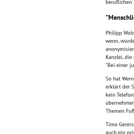
beruflichen
"Menschli
Philipp Wo
wenn, würde 
anonymisiert
Kanzlei, di
"Bei einer j
So hat
Wern
erklärt der 
kein Telefon
übernehmen 
Themen Fuß
Timo Gerers
auch ein pri