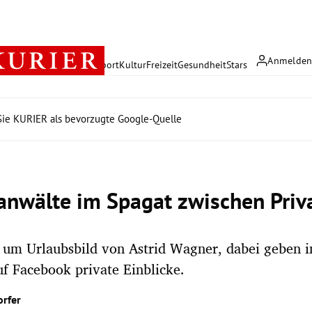
Anmelde
rreich
Politik
Wirtschaft
Sport
Kultur
Freizeit
Gesundheit
Stars
ie KURIER als bevorzugte Google-Quelle
anwälte im Spagat zwischen Priv
 um Urlaubsbild von Astrid Wagner, dabei geben
f Facebook private Einblicke.
orfer