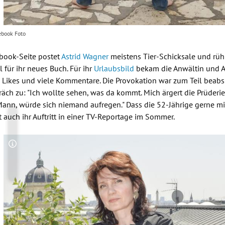
ebook Foto
ebook-Seite postet
Astrid Wagner
meistens Tier-Schicksale und rühr
für ihr neues Buch. Für ihr
Urlaubsbild
bekam die Anwältin und A
Likes und viele Kommentare. Die Provokation war zum Teil beabsic
ch zu: "Ich wollte sehen, was da kommt. Mich ärgert die Prüderi
Mann, würde sich niemand aufregen." Dass die 52-Jährige gerne mit
t auch ihr Auftritt in einer TV-Reportage im Sommer.
Copyright-Hinweis öffnen/schließen