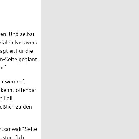
en. Und selbst
ozialen Netzwerk
agt er. Für die
en-Seite geplant.
u."
zu werden",
l kennt offenbar
n Fall
eßlich zu den
tsanwalt"-Seite
osten: "Ich