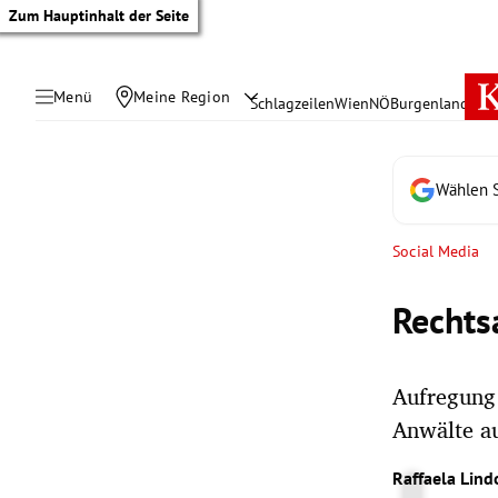
Zum Hauptinhalt der Seite
Menü
Meine Region
Schlagzeilen
Wien
NÖ
Burgenland
Öste
Wählen S
Social Media
Rechts
Aufregung
Anwälte au
tik Untermenü
Raffaela Lind
rreich Untermenü