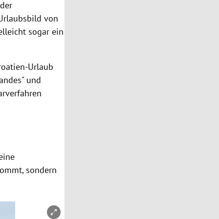
 der
Urlaubsbild
von
elleicht sogar ein
roatien-Urlaub
tandes" und
narverfahren
eine
ekommt, sondern