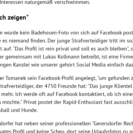
 Interessen naturgemäß verschwimmen.
ch zeigen"
lm
würde kein Badehosen-Foto von sich auf
Facebook
post
es niemand finden. Der junge Strafverteidiger tritt im s
 auf. "Das Profil ist rein privat und soll es auch bleiben", s
e er gemeinsam mit
Lukas Kollmann
betreibt, ist eine Firm
ungen Kanzlei wie unserer gehört Social Media einfach daz
er Tomanek
sein Facebook-Profil angelegt, "um gefunden 
Strafverteidiger, der 4750 Freunde hat: "Das junge Kliente
 mehr. Ich werde oft auf
Facebook
kontaktiert, ob ich eine
möchte." Privat postet der Rapid-Enthusiast fast ausschli
ball und Hunde.
dorfer
hat neben seiner professionellen "
Gerersdorfer
Rech
vates Profil und keine Scheu, dort seine Urlaubsfotos zu p