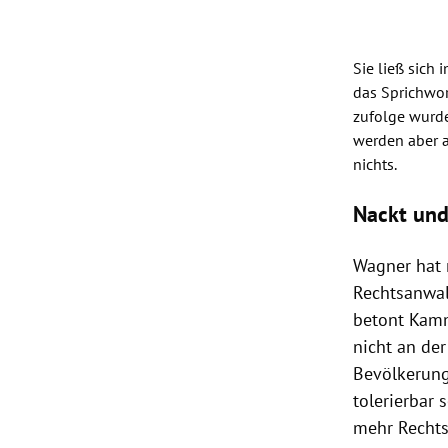
Sie ließ sich
das Sprichwor
zufolge wurde
werden aber 
nichts.
Nackt und
Wagner
hat
Rechtsanwal
betont Kam
nicht an de
Bevölkerung
tolerierbar 
mehr Recht