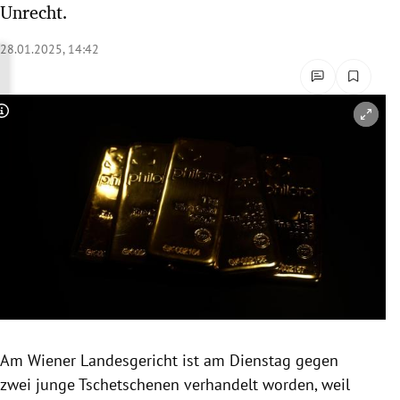
Unrecht.
rreich Untermenü
28.01.2025, 14:42
rt Untermenü
schaft Untermenü
Copyright-Hinweis öffnen/schließen
s Untermenü
zeit Untermenü
undheit Untermenü
tur Untermenü
nung Untermenü
Am Wiener Landesgericht ist am Dienstag gegen
lität Untermenü
zwei junge Tschetschenen verhandelt worden, weil