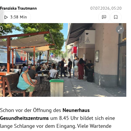
rreich Untermenü
Franziska Trautmann
07.07.2026, 05:20
3:38 Min
rt Untermenü
Copyright-Hinweis öffnen/schließen
schaft Untermenü
s Untermenü
zeit Untermenü
undheit Untermenü
tur Untermenü
nung Untermenü
Schon vor der Öffnung des
Neunerhaus
Gesundheitszentrums
um 8.45 Uhr bildet sich eine
lität Untermenü
lange Schlange vor dem Eingang. Viele Wartende