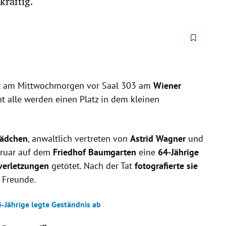
kräftig.
t am Mittwochmorgen vor Saal 303 am
Wiener
ht alle werden einen Platz in dem kleinen
Mädchen
, anwaltlich vertreten von
Astrid Wagner
und
bruar auf dem
Friedhof Baumgarten
eine
64-Jährige
tverletzungen
getötet. Nach der Tat
fotografierte sie
 Freunde.
4-Jährige legte Geständnis ab