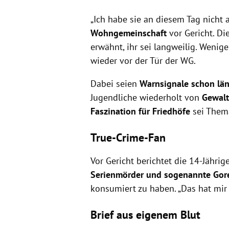
147
„Ich habe sie an diesem Tag nicht a
Ö3-Kummernummer
Wohngemeinschaft
vor Gericht. D
Telefonseelsorge
erwähnt, ihr sei langweilig. Wenig
wieder vor der Tür der WG.
www.bittelebe
Dabei seien
Warnsignale schon lä
Jugendliche wiederholt von
Gewalt
Faszination für Friedhöfe
sei Thema
True-Crime-Fan
Vor Gericht berichtet die 14-Jährig
Serienmörder und sogenannte Gor
konsumiert zu haben. „Das hat mir
Brief aus eigenem Blut