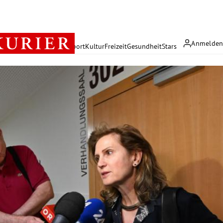
Anmelde
rreich
Politik
Wirtschaft
Sport
Kultur
Freizeit
Gesundheit
Stars