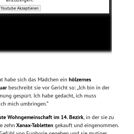
Youtube
Akzeptieren
tat habe sich das Mädchen ein
hölzernes
uar
beschreibt sie vor Gericht so: „Ich bin in der
ung gespürt. Ich habe gedacht, ich muss
ich mich umbringen.“
ute Wohngemeinschaft im 14. Bezirk
, in der sie zu
ie zehn
Xanax-Tabletten
gekauft und eingenommen.
 Gefühl von Euphorie gegeben und sie mutiger