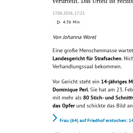
verurteilt. Das Urteil ist rechts
17.06.2026, 17:21
4:36 Min
Von Johanna Worel
Eine große Menschenmasse warte
Landesgericht für Strafsachen
. Nic
Verhandlungssaal bekommen.
Vor Gericht steht ein
14-jähriges 
Dominique Perl
. Sie hat am 23. Fe
mit mehr als
80 Stich- und Schnit
das Opfer
und schickte das Bild an
Frau (64) auf Friedhof erstochen: 1