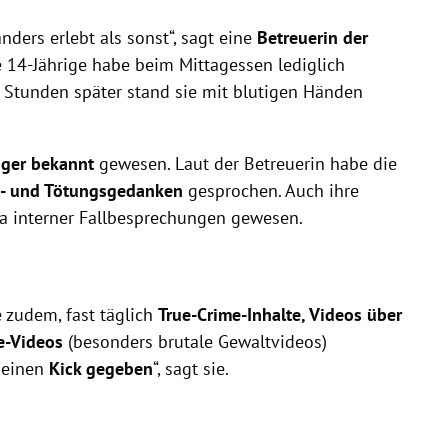
nders erlebt als sonst“, sagt eine
Betreuerin der
116 123
ie 14-Jährige habe beim Mittagessen lediglich
142
e Stunden später stand sie mit blutigen Händen
.at
nger bekannt
gewesen. Laut der Betreuerin habe die
- und Tötungsgedanken
gesprochen. Auch ihre
 interner Fallbesprechungen gewesen.
e zudem, fast täglich
True-Crime-Inhalte, Videos über
e-Videos
(besonders brutale Gewaltvideos)
 einen
Kick gegeben
“, sagt sie.