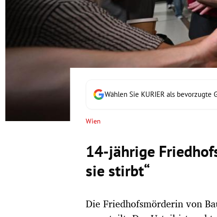
rt Untermenü
schaft Untermenü
s Untermenü
zeit Untermenü
Wählen Sie KURIER als bevorzugte 
undheit Untermenü
Wien
tur Untermenü
14-jährige Friedhofs
nung Untermenü
sie stirbt“
lität Untermenü
Die Friedhofsmörderin von Ba