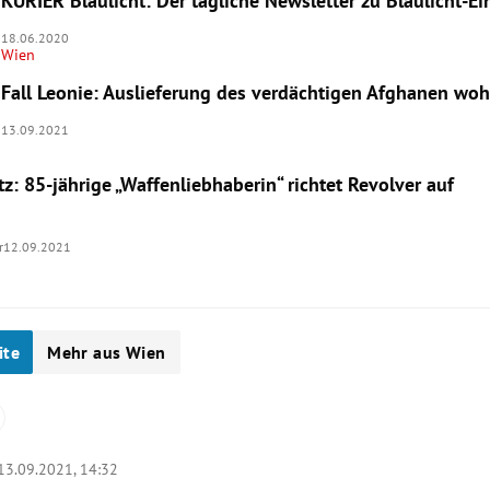
KURIER Blaulicht: Der tägliche Newsletter zu Blaulicht-E
18.06.2020
Wien
Fall Leonie: Auslieferung des verdächtigen Afghanen woh
13.09.2021
: 85-jährige „Waffenliebhaberin“ richtet Revolver auf
r
12.09.2021
ite
Mehr aus Wien
13.09.2021, 14:32