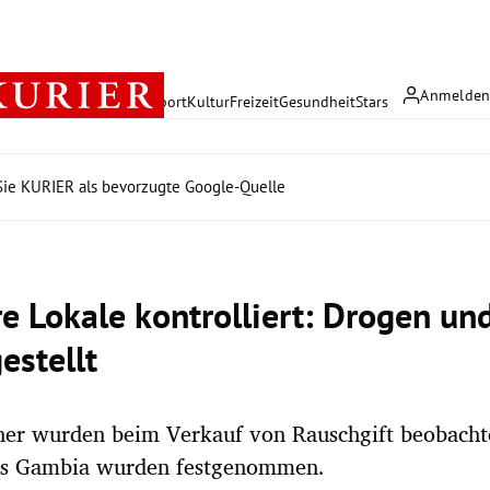
Anmelde
rreich
Politik
Wirtschaft
Sport
Kultur
Freizeit
Gesundheit
Stars
ie KURIER als bevorzugte Google-Quelle
e Lokale kontrolliert: Drogen un
estellt
er wurden beim Verkauf von Rauschgift beobachte
s Gambia wurden festgenommen.