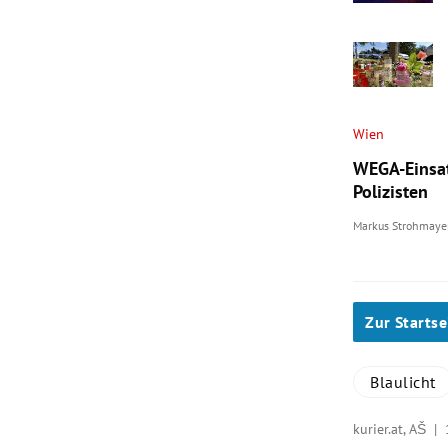
Wien
WEGA-Einsatz
Polizisten
Markus Strohmaye
Zur Startse
Blaulicht
kurier.at, AŠ |