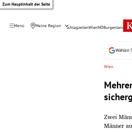
Zum Hauptinhalt der Seite
Menü
Meine Region
Schlagzeilen
Wien
NÖ
Burgenland
Öste
Wählen S
Wien
Mehrer
sicherg
Zwei Männ
tik Untermenü
Männer au
rreich Untermenü