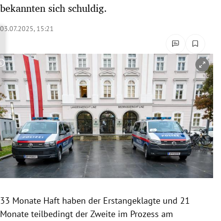
bekannten sich schuldig.
rreich Untermenü
03.07.2025, 15:21
rt Untermenü
schaft Untermenü
Copyright-Hinweis öffnen/schließen
s Untermenü
zeit Untermenü
undheit Untermenü
tur Untermenü
nung Untermenü
lität Untermenü
33 Monate Haft haben der Erstangeklagte und 21
Monate teilbedingt der Zweite im Prozess am