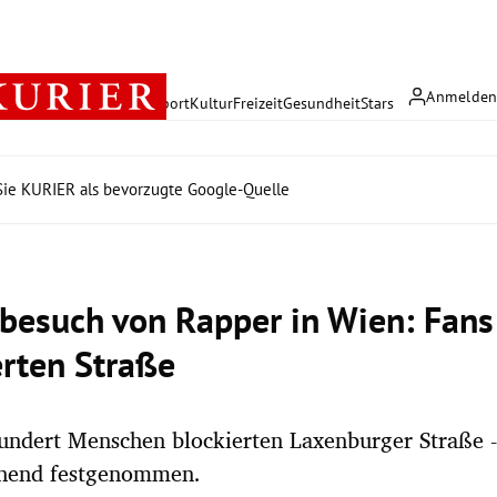
Anmelde
rreich
Politik
Wirtschaft
Sport
Kultur
Freizeit
Gesundheit
Stars
ie KURIER als bevorzugte Google-Quelle
rbesuch von Rapper in Wien: Fans
erten Straße
ndert Menschen blockierten Laxenburger Straße -
hend festgenommen.