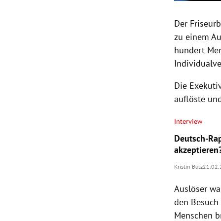
Der Friseur
zu einem Au
hundert Men
Individualv
Die Exekuti
auflöste und
Interview
Deutsch-Rap
akzeptieren
Kristin Butz
21.02
Auslöser wa
den Besuch 
Menschen br