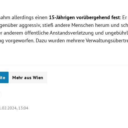
 nahm allerdings einen
15-Jährigen vorübergehend fest
: E
enüber aggressiv, stieß andere Menschen herum und sch
r anderem öffentliche Anstandsverletzung und ungebührl
g vorgeworfen. Dazu wurden mehrere Verwaltungsübertr
ite
Mehr aus Wien
1.02.2024, 13:04