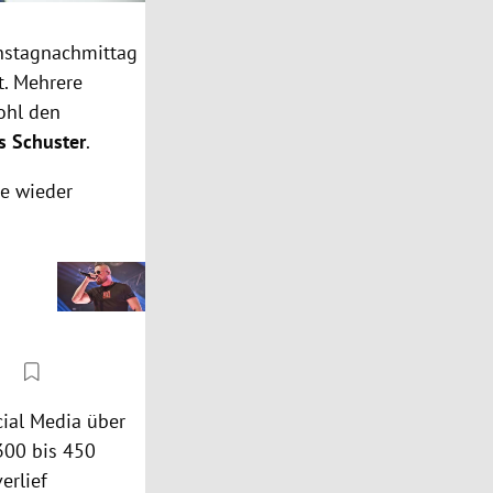
nstagnachmittag
. Mehrere
ohl den
s Schuster
.
ge wieder
cial Media über
300 bis 450
erlief