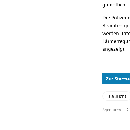
glimpflich.
Die Polizei
Beamten geg
werden unte
Lärmerregun
angezeigt.
Zur Startse
Blaulicht
Agenturen |
2