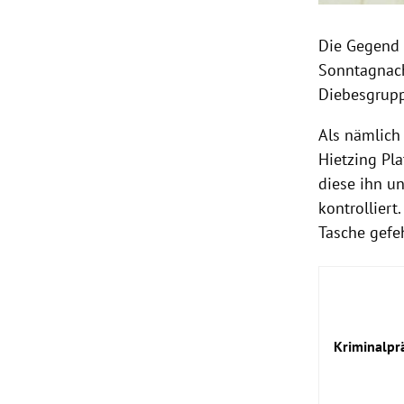
Die Gegend 
Sonntagnachm
Diebesgrupp
Als nämlich
Hietzing Pl
diese ihn u
kontrollier
Tasche gefeh
Kriminalpr