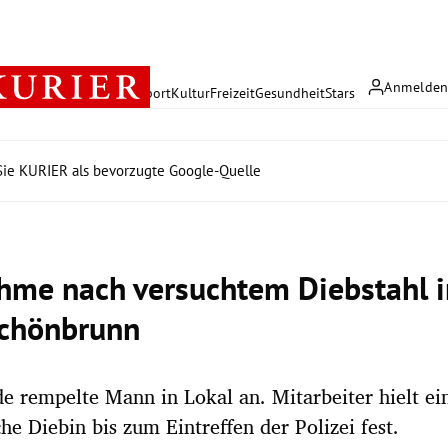
Anmelde
rreich
Politik
Wirtschaft
Sport
Kultur
Freizeit
Gesundheit
Stars
ie KURIER als bevorzugte Google-Quelle
hme nach versuchtem Diebstahl i
chönbrunn
e rempelte Mann in Lokal an. Mitarbeiter hielt ei
e Diebin bis zum Eintreffen der Polizei fest.