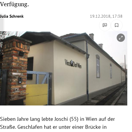
Verfügung.
rreich Untermenü
Julia Schrenk
19.12.2018, 17:38
rt Untermenü
schaft Untermenü
Copyright-Hinweis öffnen/schließen
s Untermenü
zeit Untermenü
undheit Untermenü
tur Untermenü
nung Untermenü
Sieben Jahre lang lebte Joschi (55) in
Wien
auf der
lität Untermenü
Straße.
Geschlafen
hat er unter einer Brücke in