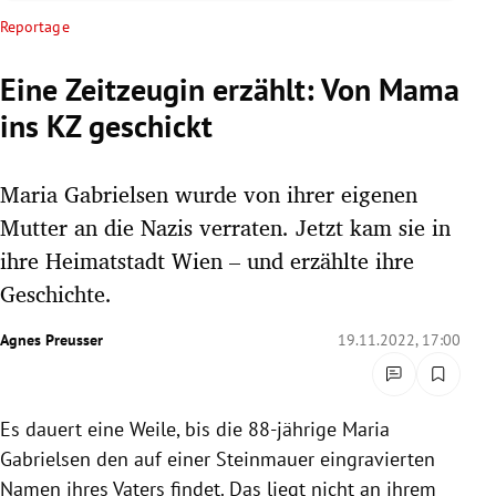
rreich Untermenü
Reportage
rt Untermenü
Eine Zeitzeugin erzählt: Von Mama
ins KZ geschickt
schaft Untermenü
s Untermenü
Maria Gabrielsen wurde von ihrer eigenen
Mutter an die Nazis verraten. Jetzt kam sie in
zeit Untermenü
ihre Heimatstadt Wien – und erzählte ihre
Geschichte.
undheit Untermenü
Agnes Preusser
19.11.2022, 17:00
tur Untermenü
nung Untermenü
Es dauert eine Weile, bis die 88-jährige Maria
lität Untermenü
Gabrielsen den auf einer Steinmauer eingravierten
Namen ihres Vaters findet. Das liegt nicht an ihrem