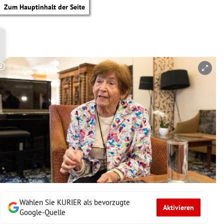
Zum Hauptinhalt der Seite
Copyright-Hinweis öffnen/schließen
Wählen Sie KURIER als bevorzugte
Aktivieren
tik Untermenü
Google-Quelle