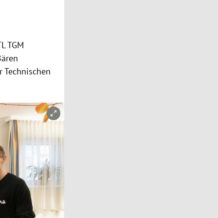
TL TGM
Bären
r Technischen