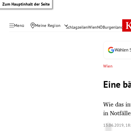
Zum Hauptinhalt der Seite
Menü
Meine Region
Schlagzeilen
Wien
NÖ
Burgenland
Öste
Wählen S
Wien
Eine b
Wie das in
in Notfäll
tik Untermenü
13.06.2019, 18
rreich Untermenü