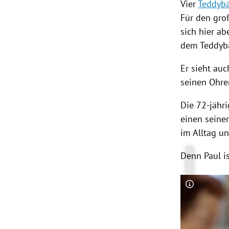
Vier
Teddyb
Für den gro
sich hier a
dem
Teddyb
Er sieht au
seinen Ohre
Die 72-jähri
einen seiner
im Alltag un
Denn Paul is
Copyright-