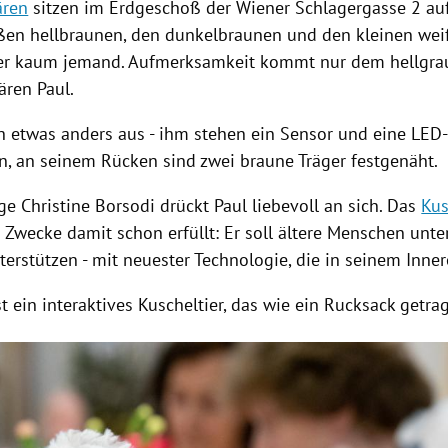
ären
sitzen im Erdgeschoß der Wiener
Schlagergasse
2 auf
ßen hellbraunen, den dunkelbraunen und den kleinen weiß
ber kaum jemand. Aufmerksamkeit kommt nur dem hellgra
ären
Paul.
ch etwas anders aus - ihm stehen ein Sensor und eine LE
n, an seinem Rücken sind zwei braune Träger festgenäht.
ge Christine Borsodi drückt Paul liebevoll an sich. Das
Kus
 Zwecke damit schon erfüllt: Er soll ältere Menschen unte
terstützen - mit neuester Technologie, die in seinem Inner
t ein interaktives
Kuscheltier
, das wie ein Rucksack getr
Hinweis öffnen/schließen