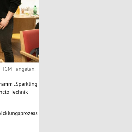
m TGM - angetan.
ramm „Sparkling
uncto Technik
wicklungsprozess