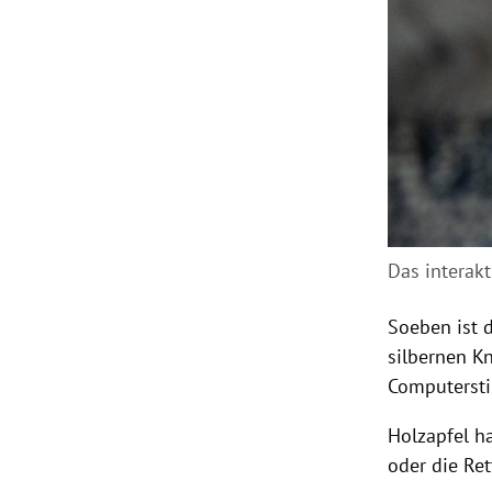
Das interakt
Soeben ist 
silbernen Kn
Computers
Holzapfel
ha
oder die Re