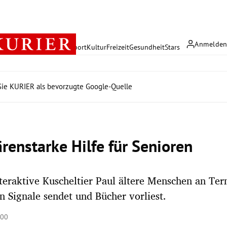
Anmelde
rreich
Politik
Wirtschaft
Sport
Kultur
Freizeit
Gesundheit
Stars
ie KURIER als bevorzugte Google-Quelle
ärenstarke Hilfe für Senioren
teraktive Kuscheltier Paul ältere Menschen an Ter
en Signale sendet und Bücher vorliest.
:00