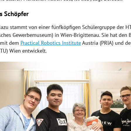
ls Schöpfer
 dazu stammt von einer fünfköpfigen Schülergruppe der H
sches Gewerbemuseum) in Wien-Brigittenau. Sie hat den
 mit dem
Practical Robotics Institute
Austria
(PRIA) und de
(
TU
)
Wien
entwickelt.
Hinweis öffnen/schließen