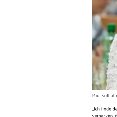
Paul soll äl
„Ich finde 
verpacken, d