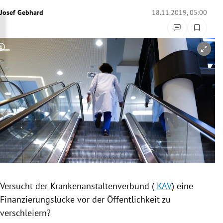
rreich Untermenü
Josef Gebhard
18.11.2019, 05:00
rt Untermenü
Copyright-Hinweis öffnen/schließen
schaft Untermenü
s Untermenü
zeit Untermenü
undheit Untermenü
tur Untermenü
nung Untermenü
Versucht
der
Krankenanstaltenverbund
(
KAV
) eine
Finanzierungslücke
vor der Öffentlichkeit zu
lität Untermenü
verschleiern?