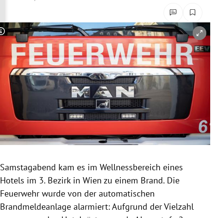
rreich Untermenü
rt Untermenü
Copyright-Hinweis öffnen/schließen
schaft Untermenü
s Untermenü
zeit Untermenü
undheit Untermenü
tur Untermenü
Samstagabend kam es im Wellnessbereich eines
nung Untermenü
Hotels im 3. Bezirk in Wien zu einem Brand. Die
Feuerwehr wurde von der automatischen
lität Untermenü
Brandmeldeanlage alarmiert: Aufgrund der Vielzahl