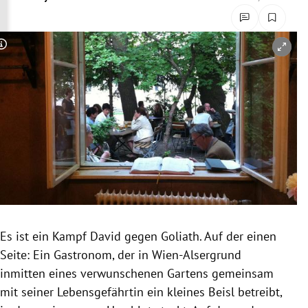
rreich Untermenü
rt Untermenü
Copyright-Hinweis öffnen/schließen
schaft Untermenü
s Untermenü
zeit Untermenü
undheit Untermenü
tur Untermenü
Es ist ein Kampf David gegen Goliath. Auf der einen
nung Untermenü
Seite: Ein Gastronom, der in
Wien-Alsergrund
inmitten eines verwunschenen Gartens gemeinsam
lität Untermenü
mit seiner Lebensgefährtin ein kleines Beisl betreibt,