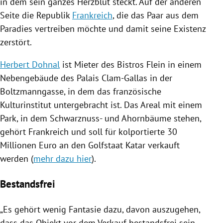
in dem sein ganzes Herzblut steckt. Auf der anderen
Seite die Republik
Frankreich
, die das Paar aus dem
Paradies vertreiben möchte und damit seine Existenz
zerstört.
Herbert Dohnal
ist Mieter des Bistros
Flein
in einem
Nebengebäude des Palais Clam-Gallas in der
Boltzmanngasse, in dem das französische
Kulturinstitut untergebracht ist. Das Areal mit einem
Park, in dem Schwarznuss- und Ahornbäume stehen,
gehört
Frankreich
und soll für kolportierte 30
Millionen Euro an den Golfstaat
Katar
verkauft
werden (
mehr dazu hier
).
Bestandsfrei
„Es gehört wenig Fantasie dazu, davon auszugehen,
dass das Objekt vor dem Verkauf bestandsfrei sein