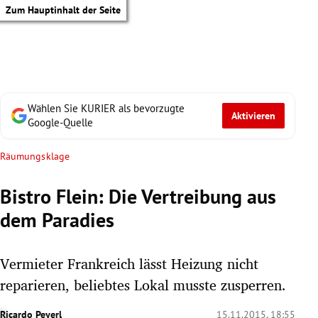
Zum Hauptinhalt der Seite
Wählen Sie KURIER als bevorzugte
Aktivieren
Google-Quelle
Räumungsklage
Bistro Flein: Die Vertreibung aus
dem Paradies
Vermieter Frankreich lässt Heizung nicht
reparieren, beliebtes Lokal musste zusperren.
tik Untermenü
Ricardo Peyerl
15.11.2015, 18:55