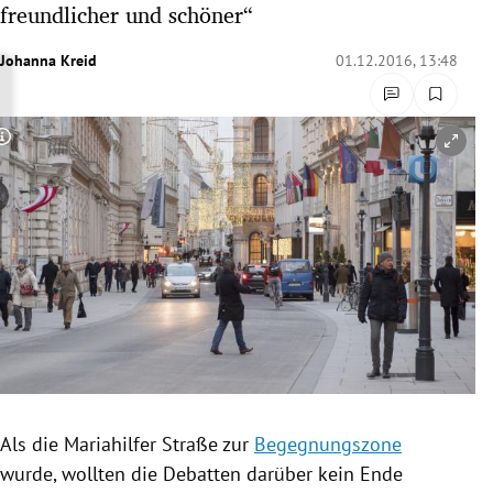
freundlicher und schöner“
rreich Untermenü
Johanna Kreid
01.12.2016, 13:48
rt Untermenü
schaft Untermenü
Copyright-Hinweis öffnen/schließen
s Untermenü
zeit Untermenü
undheit Untermenü
tur Untermenü
nung Untermenü
Als die
Mariahilfer Straße
zur
Begegnungszone
lität Untermenü
wurde, wollten die Debatten darüber kein Ende