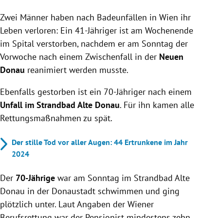
Zwei Männer starben nach Badeunfällen in Wien,
Zwei Männer haben nach Badeunfällen in Wien ihr
ein 41-Jähriger nach Vorfall bei der Neuen Donau
und ein 70-Jähriger nach einem Strandbadunfall.
Leben verloren: Ein 41-Jähriger ist am Wochenende
Ein 70-jähriger Mann wurde von
im Spital verstorben, nachdem er am Sonntag der
Feuerwehrtauchern nach einem Badeunfall an der
Vorwoche nach einem Zwischenfall in der
Neuen
Alten Donau gerettet, konnte jedoch trotz
Donau
reanimiert werden musste.
Reanimation nicht überleben.
Am letzten Juni-Sonntag in Wien führten mehrere
Ebenfalls gestorben ist ein 70-Jähriger nach einem
Badeunfälle zu vier Wiederbelebungen; drei
Unfall im Strandbad Alte Donau
. Für ihn kamen alle
Personen, einschließlich eines Kindes, verstarben.
Rettungsmaßnahmen zu spät.
Der stille Tod vor aller Augen: 44 Ertrunkene im Jahr
2024
Der
70-Jährige
war am Sonntag im Strandbad Alte
Donau in der Donaustadt schwimmen und ging
plötzlich unter. Laut Angaben der Wiener
Berufsrettung war der Pensionist mindestens zehn