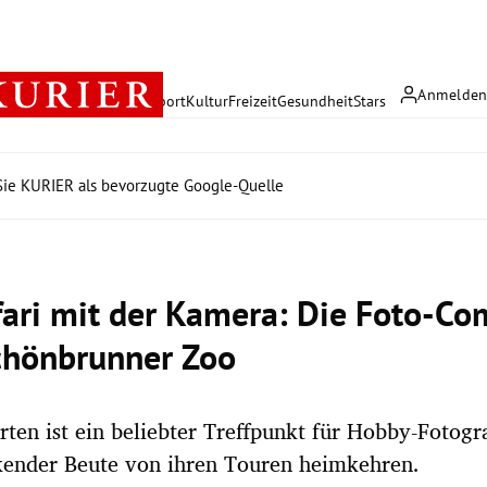
Anmelde
rreich
Politik
Wirtschaft
Sport
Kultur
Freizeit
Gesundheit
Stars
ie KURIER als bevorzugte Google-Quelle
fari mit der Kamera: Die Foto-C
hönbrunner Zoo
rten ist ein beliebter Treffpunkt für Hobby-Fotogr
kender Beute von ihren Touren heimkehren.