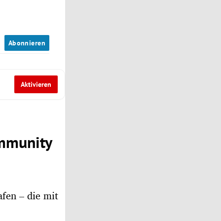
n
Abonnieren
Aktivieren
ommunity
afen – die mit