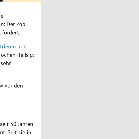
ne
en: Der Zoo
 fördert.
trieren
und
ochen fleißig:
 sehr
ow vor den
seit 30 Jahren
t. Seit sie in