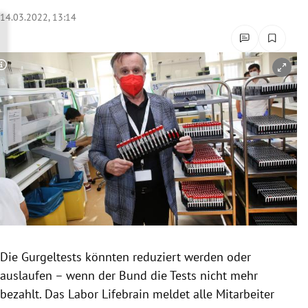
rreich Untermenü
14.03.2022, 13:14
rt Untermenü
Copyright-Hinweis öffnen/schließen
schaft Untermenü
s Untermenü
zeit Untermenü
undheit Untermenü
tur Untermenü
nung Untermenü
Die Gurgeltests könnten reduziert werden oder
auslaufen – wenn der Bund die Tests nicht mehr
lität Untermenü
bezahlt. Das Labor Lifebrain meldet alle Mitarbeiter