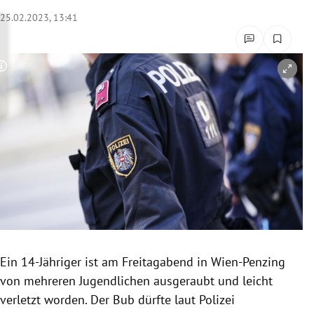
rreich Untermenü
25.02.2023, 13:41
rt Untermenü
Copyright-Hinweis öffnen/schließen
schaft Untermenü
s Untermenü
zeit Untermenü
undheit Untermenü
tur Untermenü
nung Untermenü
Ein 14-Jähriger ist am Freitagabend in Wien-Penzing
von mehreren Jugendlichen ausgeraubt und leicht
lität Untermenü
verletzt worden. Der Bub dürfte laut Polizei