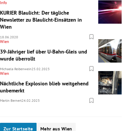
Info
KURIER Blaulicht: Der tägliche
Newsletter zu Blaulicht-Einsätzen in
Wien
18.06.2020
Wien
39-Jähriger lief über U-Bahn-Gleis und
wurde überrollt
Michaela Reibenwein
25.02.2023
Wien
Nächtliche Explosion blieb weitgehend
unbemerkt
Martin Bernert
24.02.2023
Zur Startseite
Mehr aus Wien