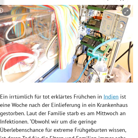
rreich Untermenü
Copyright-Hinweis öffnen/schließen
rt Untermenü
schaft Untermenü
s Untermenü
zeit Untermenü
undheit Untermenü
tur Untermenü
Ein irrtümlich für tot erklärtes Frühchen in
Indien
ist
eine Woche nach der
Einlieferung
in ein Krankenhaus
nung Untermenü
gestorben. Laut der Familie starb es am Mittwoch an
Infektionen
. "Obwohl wir um die geringe
lität Untermenü
Überlebenschance für extreme Frühgeburten wissen,