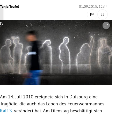
rreich Untermenü
Tanja Teufel
01.09.2015, 12:44
rt Untermenü
Copyright-Hinweis öffnen/schließen
schaft Untermenü
s Untermenü
zeit Untermenü
undheit Untermenü
tur Untermenü
nung Untermenü
Am 24. Juli 2010 ereignete sich in
Duisburg
eine
Tragödie, die auch das Leben des
Feuerwehrmannes
lität Untermenü
Ralf S.
verändert hat. Am Dienstag beschäftigt sich