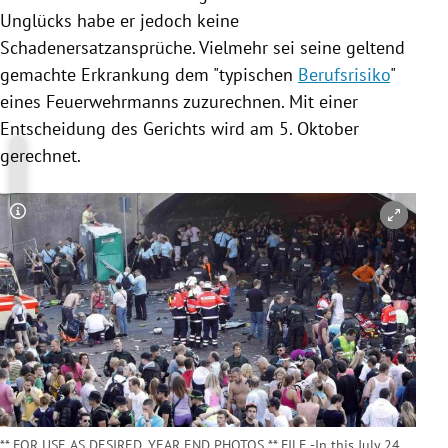
Unglücks habe er jedoch keine
Schadenersatzansprüche. Vielmehr sei seine geltend
gemachte Erkrankung dem "typischen
Berufsrisiko
"
eines
Feuerwehrmanns
zuzurechnen. Mit einer
Entscheidung des Gerichts wird am 5. Oktober
gerechnet.
Copyright-Hinweis öffnen/schließen
** FOR USE AS DESIRED, YEAR END PHOTOS ** FILE -In this July 24,