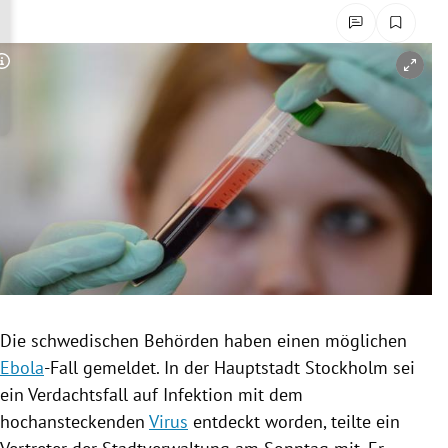
rreich Untermenü
rt Untermenü
Copyright-Hinweis öffnen/schließen
schaft Untermenü
s Untermenü
zeit Untermenü
undheit Untermenü
tur Untermenü
Die schwedischen Behörden haben einen möglichen
nung Untermenü
Ebola
-Fall gemeldet. In der Hauptstadt
Stockholm
sei
ein
Verdachtsfall
auf Infektion mit dem
lität Untermenü
hochansteckenden
Virus
entdeckt worden, teilte ein