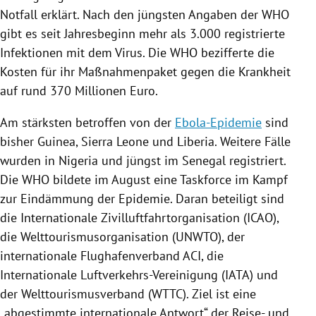
Notfall erklärt. Nach den jüngsten Angaben der
WHO
gibt es seit Jahresbeginn mehr als 3.000 registrierte
Infektionen mit dem
Virus
. Die
WHO
bezifferte die
Kosten für ihr Maßnahmenpaket gegen die Krankheit
auf rund 370 Millionen Euro.
Am stärksten betroffen von der
Ebola-Epidemie
sind
bisher
Guinea
,
Sierra Leone
und
Liberia
. Weitere Fälle
wurden in
Nigeria
und jüngst im
Senegal
registriert.
Die
WHO
bildete im August eine Taskforce im Kampf
zur Eindämmung der Epidemie. Daran beteiligt sind
die Internationale Zivilluftfahrtorganisation (
ICAO
),
die Welttourismusorganisation (UNWTO), der
internationale Flughafenverband ACI, die
Internationale Luftverkehrs-Vereinigung (
IATA
) und
der Welttourismusverband (WTTC). Ziel ist eine
„abgestimmte internationale Antwort“ der Reise- und