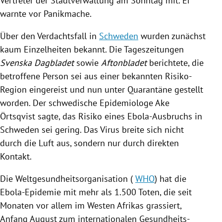
Vertreter der Stadtverwaltung am Sonntag mit. Er
warnte vor Panikmache.
Über den
Verdachtsfall
in
Schweden
wurden zunächst
kaum Einzelheiten bekannt. Die Tageszeitungen
Svenska Dagbladet
sowie
Aftonbladet
berichtete, die
betroffene Person sei aus einer bekannten Risiko-
Region eingereist und nun unter
Quarantäne
gestellt
worden. Der schwedische Epidemiologe
Ake
Örtsqvist
sagte, das Risiko eines Ebola-Ausbruchs in
Schweden
sei gering. Das
Virus
breite sich nicht
durch die Luft aus, sondern nur durch direkten
Kontakt.
Die
Weltgesundheitsorganisation
(
WHO
) hat die
Ebola-Epidemie
mit mehr als 1.500 Toten, die seit
Monaten vor allem im
Westen Afrikas
grassiert,
Anfang August zum internationalen Gesundheits-