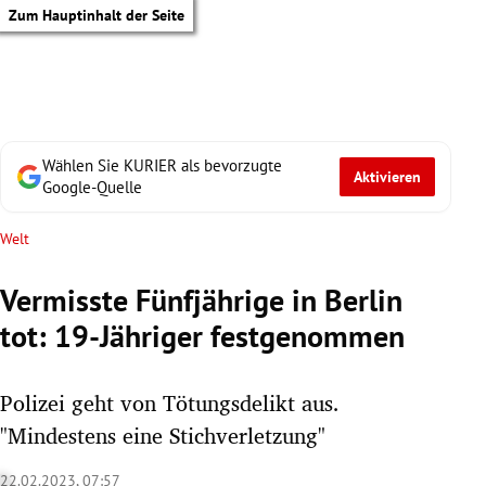
Zum Hauptinhalt der Seite
Wählen Sie KURIER als bevorzugte
Aktivieren
Google-Quelle
Welt
Vermisste Fünfjährige in Berlin
tot: 19-Jähriger festgenommen
Polizei geht von Tötungsdelikt aus.
"Mindestens eine Stichverletzung"
tik Untermenü
22.02.2023, 07:57