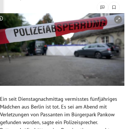
rreich Untermenü
rt Untermenü
Copyright-Hinweis öffnen/schließen
schaft Untermenü
s Untermenü
zeit Untermenü
undheit Untermenü
tur Untermenü
Ein seit Dienstagnachmittag vermisstes fünfjähriges
nung Untermenü
Mädchen aus Berlin ist tot. Es sei am Abend mit
Verletzungen von Passanten im Bürgerpark Pankow
lität Untermenü
gefunden worden, sagte ein Polizeisprecher.