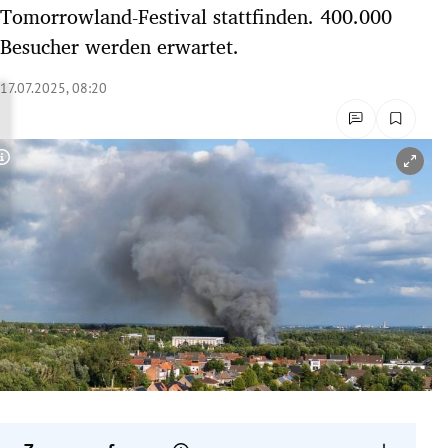
Tomorrowland-Festival stattfinden. 400.000
rreich Untermenü
Besucher werden erwartet.
rt Untermenü
17.07.2025, 08:20
schaft Untermenü
s Untermenü
Copyright-Hinweis öffnen/schließen
zeit Untermenü
undheit Untermenü
tur Untermenü
nung Untermenü
lität Untermenü