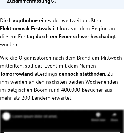
Zusammenfassung
Hauptbühne von Tomorrowland, einem großen
Die
Hauptbühne
Elektromusik-Festival, durch Feuer schwer
eines der weltweit größten
beschädigt.
Elektromusik-Festivals
ist kurz vor dem Beginn an
Festival findet trotzdem statt, mit über 400.000
diesem Freitag
durch ein Feuer schwer beschädigt
erwarteten Besuchern aus mehr als 200 Ländern.
worden.
Ursache des Brandes unklar; Festival mit über 600
Auftritten auf 16 Bühnen geplant.
Wie die Organisatoren nach dem Brand am Mittwoch
mitteilten, soll das Event mit dem Namen
Tomorrowland
allerdings
dennoch stattfinden
. Zu
ihm werden an den nächsten beiden Wochenenden
im belgischen Boom rund 400.000 Besucher aus
mehr als 200 Ländern erwartet.