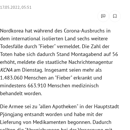
rreich Untermenü
17.05.2022, 05:51
rt Untermenü
Nordkorea hat während des Corona-Ausbruchs in
schaft Untermenü
dem international isolierten Land sechs weitere
Todesfälle durch "Fieber" vermeldet. Die Zahl der
s Untermenü
Toten habe sich dadurch Stand Montagabend auf 56
erhöht, meldete die staatliche Nachrichtenagentur
zeit Untermenü
KCNA
am Dienstag. Insgesamt seien mehr als
undheit Untermenü
1.483.060 Menschen an "Fieber" erkrankt und
mindestens 663.910 Menschen medizinisch
tur Untermenü
behandelt worden.
nung Untermenü
Die Armee sei zu "allen Apotheken" in der Hauptstadt
Pjöngjang entsandt worden und habe mit der
lität Untermenü
Lieferung von Medikamenten begonnen. Dadurch
sollten die "Abweichungen bei der Versorgung mit