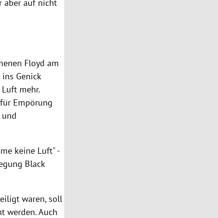
r aber auf nicht
mmenen Floyd am
 ins Genick
 Luft mehr.
l für Empörung
s und
mme keine Luft" -
egung Black
iligt waren, soll
t werden. Auch