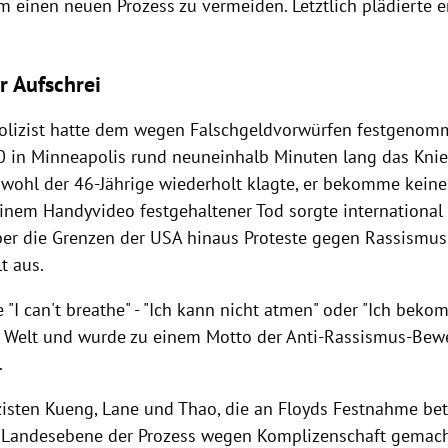
m einen neuen Prozess zu vermeiden. Letztlich plädierte e
r Aufschrei
olizist hatte dem wegen Falschgeldvorwürfen festgeno
0 in Minneapolis rund neuneinhalb Minuten lang das Knie
bwohl der 46-Jährige wiederholt klagte, er bekomme keine
einem Handyvideo festgehaltener Tod sorgte internationa
ber die Grenzen der USA hinaus Proteste gegen Rassismu
t aus.
 "I can't breathe" - "Ich kann nicht atmen" oder "Ich beko
 Welt und wurde zu einem Motto der Anti-Rassismus-Bew
.
zisten Kueng, Lane und Thao, die an Floyds Festnahme bete
 Landesebene der Prozess wegen Komplizenschaft gemach