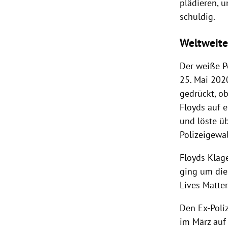
plädieren, u
schuldig.
Weltweite
Der weiße P
25. Mai 202
gedrückt, o
Floyds auf 
und löste ü
Polizeigewal
Floyds Klage
ging um die
Lives Matter
Den Ex-Poli
im März auf