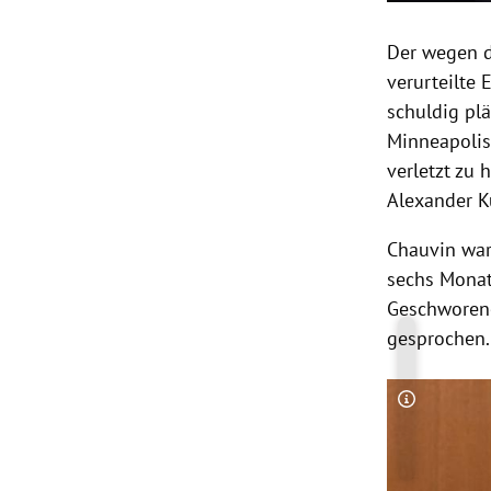
Der wegen d
verurteilte 
schuldig pl
Minneapolis
verletzt zu
Alexander K
Chauvin war
sechs Monate
Geschworene
gesprochen.
Copyright-