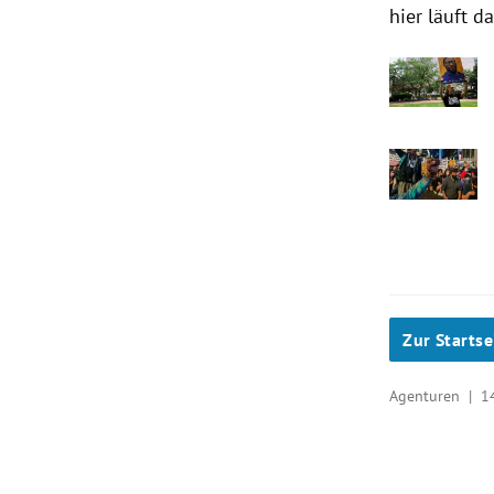
hier läuft d
Zur Startse
Agenturen |
1