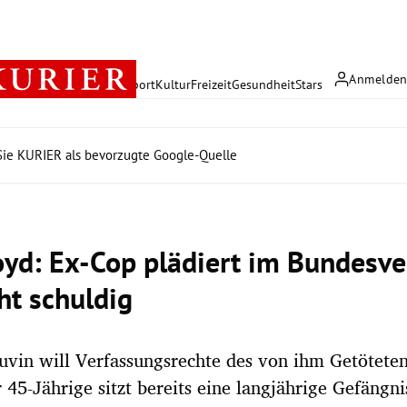
Anmelde
rreich
Politik
Wirtschaft
Sport
Kultur
Freizeit
Gesundheit
Stars
ie KURIER als bevorzugte Google-Quelle
loyd: Ex-Cop plädiert im Bundesve
ht schuldig
vin will Verfassungsrechte des von ihm Getöteten 
 45-Jährige sitzt bereits eine langjährige Gefängni