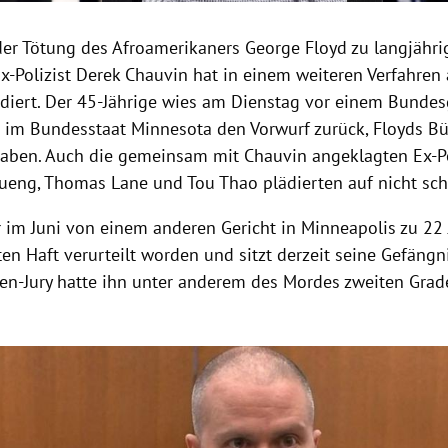
er Tötung des Afroamerikaners George Floyd zu langjähri
Ex-Polizist Derek Chauvin hat in einem weiteren Verfahren 
ädiert. Der 45-Jährige wies am Dienstag vor einem Bundes
 im Bundesstaat Minnesota den Vorwurf zurück, Floyds Bü
 haben. Auch die gemeinsam mit Chauvin angeklagten Ex-Po
ueng, Thomas Lane und Tou Thao plädierten auf nicht sch
 im Juni von einem anderen Gericht in Minneapolis zu 22
n Haft verurteilt worden und sitzt derzeit seine Gefängni
n-Jury hatte ihn unter anderem des Mordes zweiten Grad
Hinweis öffnen/schließen