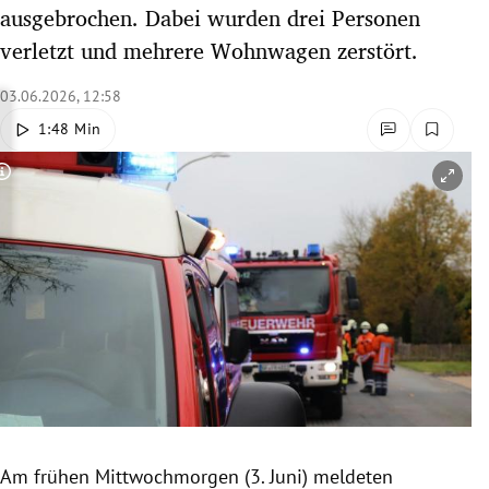
ausgebrochen. Dabei wurden drei Personen
rreich Untermenü
verletzt und mehrere Wohnwagen zerstört.
rt Untermenü
03.06.2026, 12:58
schaft Untermenü
1:48 Min
s Untermenü
Copyright-Hinweis öffnen/schließen
zeit Untermenü
undheit Untermenü
tur Untermenü
nung Untermenü
lität Untermenü
Am frühen
Mittwochmorgen (3. Juni) meldeten