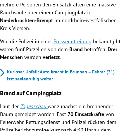
mehrere Personen den Einsatzkräften eine massive
Rauchsäule über einem Campingplatz in
Niederkrüchten-Brempt
im nordrhein-westfälischen
Kreis Viersen.
Wie die Polizei in einer
Pressemitteilung
bekanntgibt,
waren fünf Parzellen von dem
Brand
betroffen.
Drei
Menschen
wurden
verletzt
.
Kurioser Unfall: Auto kracht in Brunnen – Fahrer (21)
isst seelenruhig weiter
Brand auf Campingplatz
Laut der
Tagesschau
war zunächst ein brennender
Baum gemeldet worden. Fast
70 Einsatzkräfte
von
Feuerwehr, Rettungsdienst und Polizei rückten dem
Polizeibericht zufolge kurz nach 4:30 Uhr zu dem