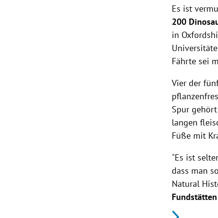
Es ist vermu
200 Dinosau
in Oxfordshi
Universität
Fährte sei m
Vier der fü
pflanzenfre
Spur gehört
langen flei
Füße mit Kra
"Es ist selt
dass man so
Natural Hist
Fundstätten