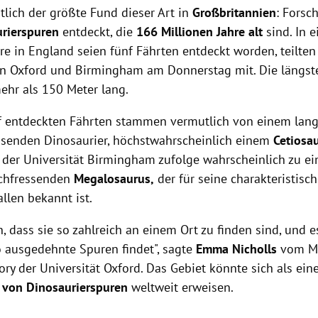
tlich der größte Fund dieser Art in
Großbritannien
: Forsc
rierspuren
entdeckt, die
166 Millionen Jahre alt
sind. In 
re in England seien fünf Fährten entdeckt worden, teilten
en Oxford und Birmingham am Donnerstag mit. Die längs
ehr als 150 Meter lang.
nf entdeckten Fährten stammen vermutlich von einem lan
ssenden Dinosaurier, höchstwahrscheinlich einem
Cetiosa
 der Universität Birmingham zufolge wahrscheinlich zu e
schfressenden
Megalosaurus,
der für seine charakteristisc
llen bekannt ist.
en, dass sie so zahlreich an einem Ort zu finden sind, und es
 ausgedehnte Spuren findet", sagte
Emma Nicholls
vom M
ory der Universität Oxford. Das Gebiet könnte sich als ein
 von Dinosaurierspuren
weltweit erweisen.