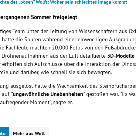
ichte des „bösen“ Wolfs: Woher sein schlechtes Image kommt
vergangenen Sommer freigelegt
figes Team unter der Leitung von Wissenschaftern aus Ox
hatte die Spuren während einer einwöchigen Ausgrabung
 Die Fachleute machten 20.000 Fotos von den Fußabdrücke
n Drohnenaufnahmen aus der Luft detaillierte
3D-Modelle 
 erhoffen sich Aufschlüsse über die Interaktion der Dinos
öße und darüber, wie schnell sie sich bewegten.
ung ausgelöst hatte die Wachsamkeit des Steinbrucharbei
r auf
"ungewöhnliche Unebenheiten"
gestoßen war. "Es war
 aufregender Moment", sagte er.
ite
Mehr aus Welt