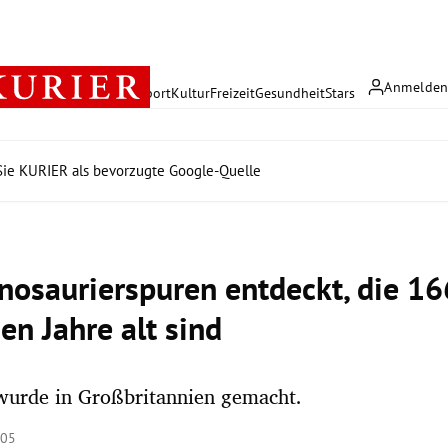
Anmelde
rreich
Politik
Wirtschaft
Sport
Kultur
Freizeit
Gesundheit
Stars
ie KURIER als bevorzugte Google-Quelle
nosaurierspuren entdeckt, die 16
en Jahre alt sind
wurde in Großbritannien gemacht.
:05