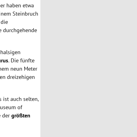
her haben etwa
einem Steinbruch
 die
te durchgehende
ghalsigen
urus
. Die fünfte
inem neun Meter
hen dreizehigen
 ist auch selten,
useum of
e der
größten