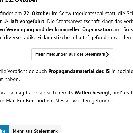
 findet am
22. Oktober
im Schwurgerichtssaal statt, die Sc
r U-Haft vorgeführt.
Die Staatsanwaltschaft klagt das Ver
hen Vereinigung und der kriminellen Organisation
an: So s
 "diverse radikal-islamistische Inhalte" gefunden worden.
Mehr Meldungen aus der Steiermark
die Verdächtige auch
Propagandamaterial des IS
in sozial
ht haben.
oranschlag habe sie sich bereits
Waffen besorgt
, hieß es 
m Mai: E
in Beil und ein Messer wurden gefunden.
ite
Mehr aus Steiermark