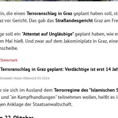
in, die einen
Terroranschlag in Graz
geplant haben soll, s
az vor Gericht. Das gab das
Straflandesgericht
Graz am Fre
ge soll ein
"Attentat auf Ungläubige"
geplant haben, wie e
m Mai hieß. Und zwar auf dem Jakominiplatz in Graz, eine
hscheibe.
Steiermark
Terroranschlag in Graz geplant: Verdächtige ist erst 14 Jah
Elisabeth Holzer-Ottawa
18.05.2024
 sie sich im Ausland dem
Terrorregime des "Islamischen 
 und "an Kampfhandlungen" teilnehmen wollen, heißt es i
gen Anklage der Staatsanwaltschaft.
m 22. Oktober