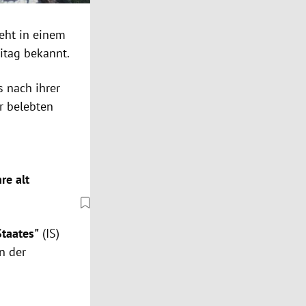
teht in einem
itag bekannt.
s nach ihrer
r belebten
re alt
Staates"
(IS)
n der