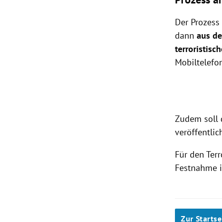
Der Prozess
dann
aus de
terroristisc
Mobiltelefon
Zudem soll 
veröffentlic
Für den Terr
Festnahme i
Zur Startse