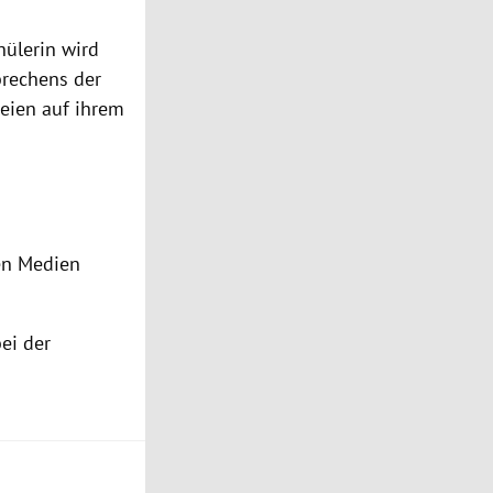
hülerin wird
brechens der
eien auf ihrem
en Medien
bei der