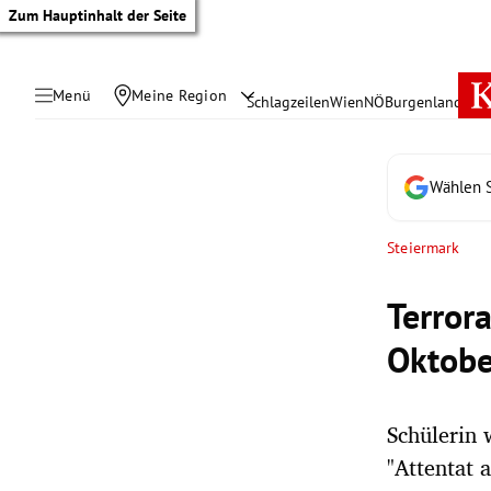
Zum Hauptinhalt der Seite
Menü
Meine Region
Schlagzeilen
Wien
NÖ
Burgenland
Öste
Wählen S
Steiermark
Terror
Oktobe
Schülerin 
tik Untermenü
"Attentat 
rreich Untermenü