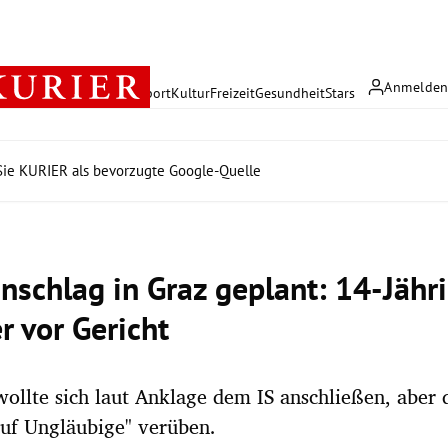
Anmelde
rreich
Politik
Wirtschaft
Sport
Kultur
Freizeit
Gesundheit
Stars
ie KURIER als bevorzugte Google-Quelle
anschlag in Graz geplant: 14-Jähr
r vor Gericht
wollte sich laut Anklage dem IS anschließen, aber 
auf Ungläubige" verüben.