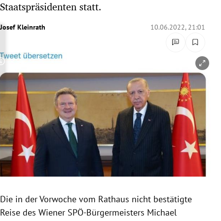
Staatspräsidenten statt.
rreich Untermenü
Josef Kleinrath
10.06.2022, 21:01
rt Untermenü
schaft Untermenü
Copyright-Hinweis öffnen/schließen
s Untermenü
zeit Untermenü
undheit Untermenü
tur Untermenü
nung Untermenü
Die in der Vorwoche vom Rathaus nicht bestätigte
lität Untermenü
Reise des Wiener SPÖ-Bürgermeisters Michael