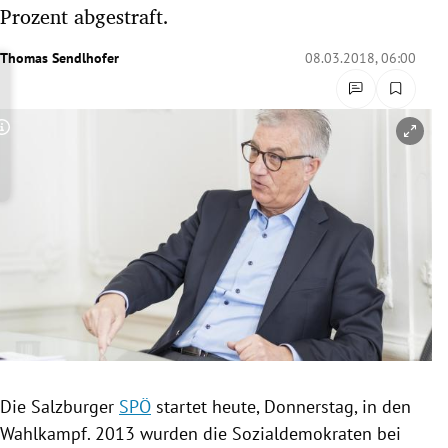
Prozent abgestraft.
rreich Untermenü
Thomas Sendlhofer
08.03.2018, 06:00
rt Untermenü
schaft Untermenü
Copyright-Hinweis öffnen/schließen
s Untermenü
zeit Untermenü
undheit Untermenü
tur Untermenü
nung Untermenü
lität Untermenü
Die Salzburger
SPÖ
startet heute, Donnerstag, in den
Wahlkampf
. 2013 wurden die Sozialdemokraten bei