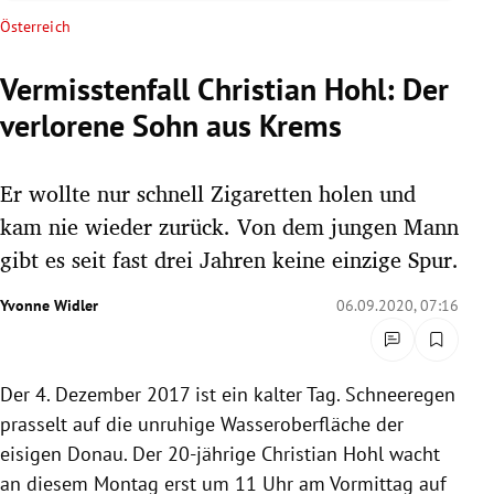
rreich Untermenü
Österreich
rt Untermenü
Vermisstenfall Christian Hohl: Der
verlorene Sohn aus Krems
schaft Untermenü
s Untermenü
Er wollte nur schnell Zigaretten holen und
kam nie wieder zurück. Von dem jungen Mann
zeit Untermenü
gibt es seit fast drei Jahren keine einzige Spur.
undheit Untermenü
Yvonne Widler
06.09.2020, 07:16
tur Untermenü
Der 4. Dezember 2017 ist ein kalter Tag. Schneeregen
nung Untermenü
prasselt auf die unruhige Wasseroberfläche der
lität Untermenü
eisigen Donau. Der 20-jährige Christian Hohl wacht
an diesem Montag erst um 11 Uhr am Vormittag auf