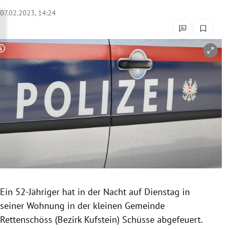
rreich Untermenü
07.02.2023, 14:24
rt Untermenü
Copyright-Hinweis öffnen/schließen
schaft Untermenü
s Untermenü
zeit Untermenü
undheit Untermenü
tur Untermenü
nung Untermenü
Ein 52-Jähriger hat in der Nacht auf Dienstag in
seiner Wohnung in der kleinen Gemeinde
lität Untermenü
Rettenschöss (Bezirk Kufstein) Schüsse abgefeuert.