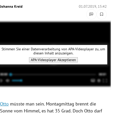
rreich Untermenü
Johanna Kreid
01.07.2019, 15:42
rt Untermenü
schaft Untermenü
s Untermenü
Stimmen Sie einer Datenverarbeitung von
APA-Videoplayer
zu, um
diesen Inhalt anzuzeigen.
zeit Untermenü
APA-Videoplayer
Akzeptieren
undheit Untermenü
tur Untermenü
nung Untermenü
Otto
müsste man sein. Montagmittag brennt die
lität Untermenü
Sonne vom Himmel, es hat 35 Grad. Doch
Otto
darf