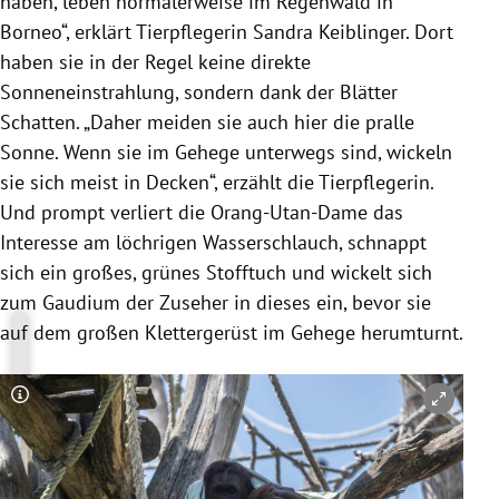
haben, leben normalerweise im Regenwald in
Borneo
“, erklärt Tierpflegerin
Sandra Keiblinger
. Dort
haben sie in der Regel keine direkte
Sonneneinstrahlung, sondern dank der Blätter
Schatten. „Daher meiden sie auch hier die pralle
Sonne. Wenn sie im
Gehege
unterwegs sind, wickeln
sie sich meist in Decken“, erzählt die Tierpflegerin.
Und prompt verliert die Orang-Utan-Dame das
Interesse am löchrigen Wasserschlauch, schnappt
sich ein großes, grünes Stofftuch und wickelt sich
zum Gaudium der Zuseher in dieses ein, bevor sie
auf dem großen Klettergerüst im
Gehege
herumturnt.
Copyright-Hinweis öffnen/schließen