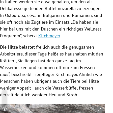
In
Italien
werden sie etwa gehalten, um den als
Delikatesse geltenden Büffelmozarella zu erzeugen.
In
Osteuropa
, etwa in
Bulgarien
und
Rumänien
, sind
sie oft noch als Zugtiere im Einsatz. „Da haben sie
hier bei uns mit den Duschen ein richtiges Wellness-
Programm“, scherzt
Kirchmayer
.
Die Hitze belastet freilich auch die genügsamen
Arbeitstiere, dieser Tage heißt es haushalten mit den
Kräften. „Sie liegen fast den ganze Tag im
Wasserbecken und kommen oft nur zum Fressen
raus“, beschreibt Tierpfleger
Kirchmayer
. Ähnlich wie
Menschen haben übrigens auch die Tiere bei Hitze
weniger Appetit - auch die Wasserbüffel fressen
derzeit deutlich weniger Heu und Stroh.
Copyright-Hinweis öffnen/schließen