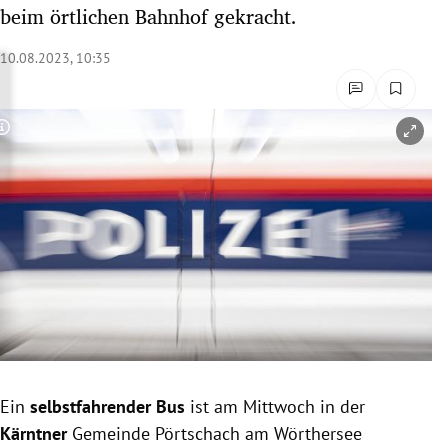
beim örtlichen Bahnhof gekracht.
rreich Untermenü
10.08.2023, 10:35
rt Untermenü
schaft Untermenü
Copyright-Hinweis öffnen/schließen
s Untermenü
zeit Untermenü
undheit Untermenü
tur Untermenü
nung Untermenü
lität Untermenü
Ein
selbstfahrender
Bus
ist am Mittwoch in der
Kärntner
Gemeinde Pörtschach am Wörthersee